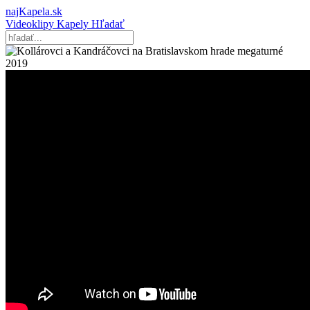
najKapela.sk
Videoklipy
Kapely
Hľadať