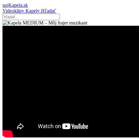
najKapela.sk
Videoklipy
Kapely
Hľadať