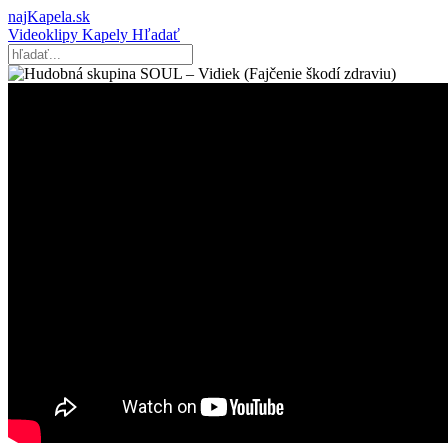
najKapela.sk
Videoklipy
Kapely
Hľadať