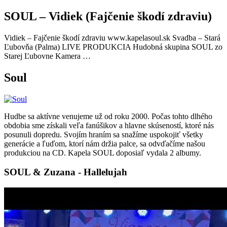
SOUL – Vidiek (Fajčenie škodí zdraviu)
Vidiek – Fajčenie škodí zdraviu www.kapelasoul.sk Svadba – Stará
Ľubovňa (Palma) LIVE PRODUKCIA Hudobná skupina SOUL zo
Starej Ľubovne Kamera …
Soul
Hudbe sa aktívne venujeme už od roku 2000. Počas tohto dlhého
obdobia sme získali veľa fanúšikov a hlavne skúseností, ktoré nás
posunuli dopredu. Svojím hraním sa snažíme uspokojiť všetky
generácie a ľuďom, ktorí nám držia palce, sa odvďačíme našou
produkciou na CD. Kapela SOUL doposiaľ vydala 2 albumy.
SOUL & Zuzana - Hallelujah