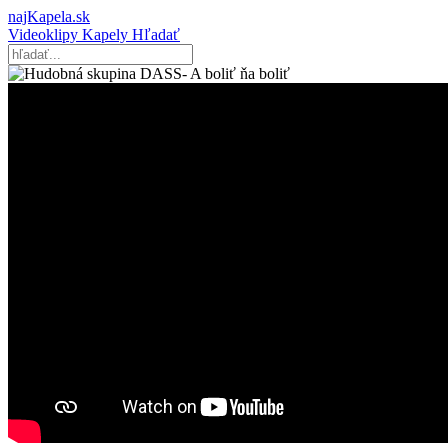
najKapela.sk
Videoklipy
Kapely
Hľadať