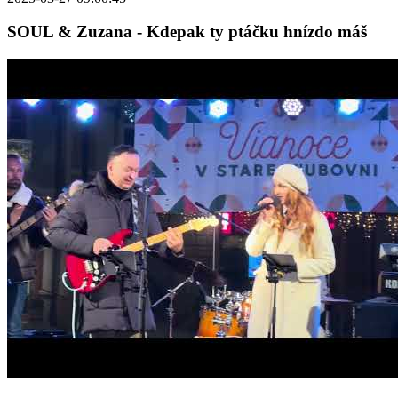
SOUL & Zuzana - Kdepak ty ptáčku hnízdo máš