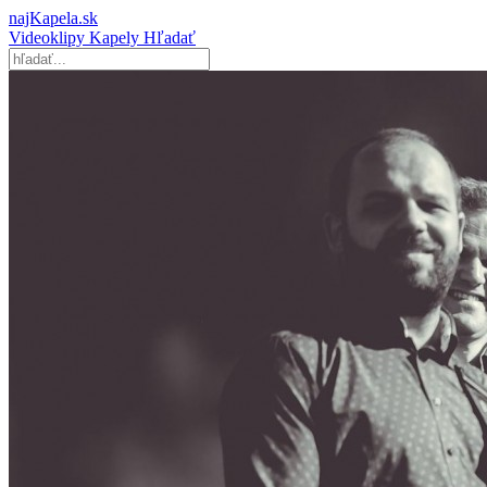
najKapela.sk
Videoklipy
Kapely
Hľadať