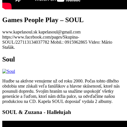
Games People Play – SOUL
www.kapelasoul.sk kapelasoul@gmail.com
https://www.facebook.com/pages/Skupina-
SOUL/227113134037782 Mobil.: 0915962865 Video: Mário
Stašák.
Soul
Hudbe sa aktívne venujeme už od roku 2000. Počas tohto dlhého
obdobia sme získali veľa fanúšikov a hlavne skúseností, ktoré nás
posunuli dopredu. Svojím hraním sa snažíme uspokojiť všetky
generácie a ľuďom, ktorí nám držia palce, sa odvďačíme našou
produkciou na CD. Kapela SOUL doposiaľ vydala 2 albumy.
SOUL & Zuzana - Hallelujah