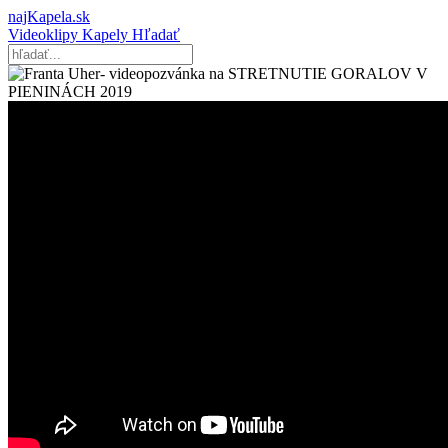
najKapela.sk
Videoklipy
Kapely
Hľadať