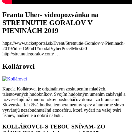
Franta Uher- videopozvánka na
STRETNUTIE GORALOV V
PIENINÁCH 2019
https://www.ticketportal.sk/Event/Stretnutie-Goralov-v-Pieninach-
2019?idp=169541#modalVyberPocetMiest20
http://stretnutiegoralov.com/ …
Kollárovci
Kapela Kollárovci je originálnym zoskupením mladých,
talentovaných hudobníkov. Svojím hudobným umením zabávajú a
rozveseľujú už mnoho rokov poslucháčov doma i za hranicami
Slovenska. Ich živá hudba, temperamentný spev a humorné slovo
vytvárajú nezabudnuteľnú atmosféru, ktorá vyčarí na vašej tvári
úsmev, nadšenie a dobrú náladu.
KOLLÁROVCI- S TEBOU SNÍVAM- ZO