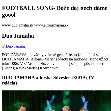
FOOTBALL SONG- Bože daj nech dáme
góóól
www.duojamaha.sk www.alfonsmarian.sk.
Duo Jamaha
POP-ZÁBAVA pre všetky vekové generácie, to je hudobná skupina
DUO JAMAHA (Alfons&Marian) pôsobí na hudobnej scéne už od
roku 1996. V súčasnom zložení v hudobnej skupine pôsobia otec
(Alfons) a syn (Marián) Kotvanovci.
DUO JAMAHA a hostia-Silvester 2/2019 (TV
relácia)