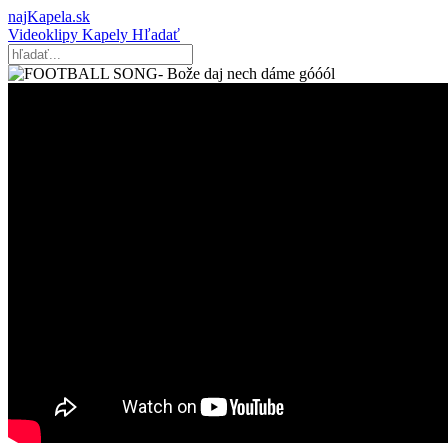
najKapela.sk
Videoklipy
Kapely
Hľadať