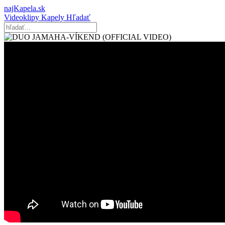
najKapela.sk
Videoklipy
Kapely
Hľadať