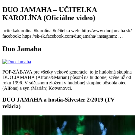
DUO JAMAHA – UČITELKA
KAROLÍNA (Oficiálne video)
ucitelkakarolina #karolína #učitelka web: http://www.duojamaha.sk/
facebook: https://sk-sk.facebook.com/duojamaha/ instagram: …
Duo Jamaha
POP-ZÁBAVA pre všetky vekové generácie, to je hudobná skupina
DUO JAMAHA (Alfons&Marian) pôsobí na hudobnej scéne už od
roku 1996. V súčasnom zložení v hudobnej skupine pôsobia otec
(Alfons) a syn (Marián) Kotvanovci.
DUO JAMAHA a hostia-Silvester 2/2019 (TV
relácia)