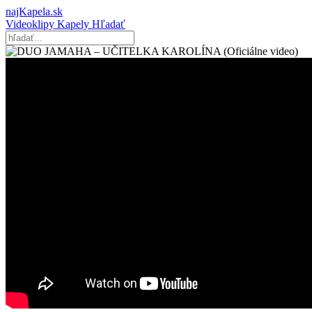
najKapela.sk
Videoklipy
Kapely
Hľadať