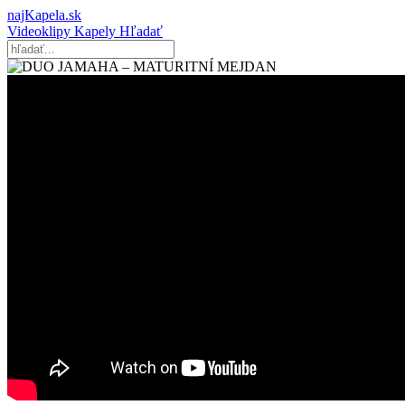
najKapela.sk
Videoklipy
Kapely
Hľadať