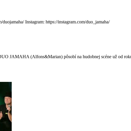
m/duojamaha/ Instagram: https://instagram.com/duo_jamaha/
DUO JAMAHA (Alfons&Marian) pôsobí na hudobnej scéne už od roku 1