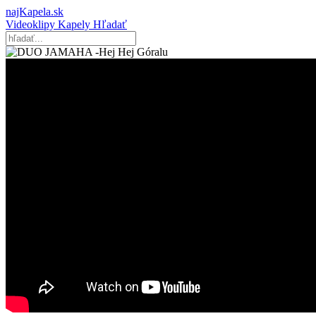
najKapela.sk
Videoklipy
Kapely
Hľadať