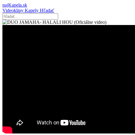
najKapela.sk
Videoklipy
Kapely
Hľadať