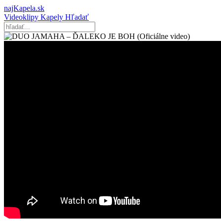
najKapela.sk
Videoklipy
Kapely
Hľadať