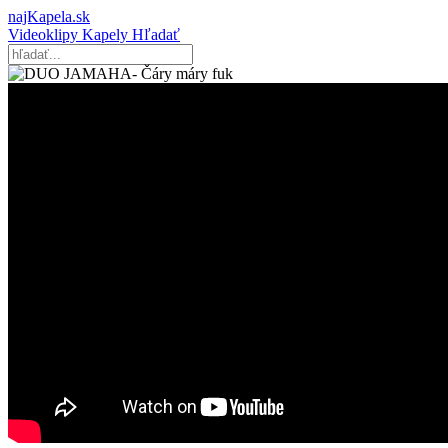
najKapela.sk
Videoklipy
Kapely
Hľadať