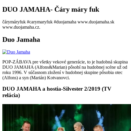
DUO JAMAHA- Čáry máry fuk
čárymáryfuk #carymaryfuk #duojamaha www.duojamaha.sk
www.duojamaha.cz.
Duo Jamaha
POP-ZÁBAVA pre všetky vekové generácie, to je hudobná skupina
DUO JAMAHA (Alfons&Marian) pôsobí na hudobnej scéne už od
roku 1996. V súčasnom zložení v hudobnej skupine pôsobia otec
(Alfons) a syn (Marián) Kotvanovci.
DUO JAMAHA a hostia-Silvester 2/2019 (TV
relácia)