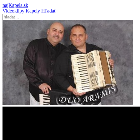
najKapela.sk
Videoklipy
Kapely
Hľadať