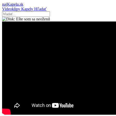
najKapela.sk
Videoklipy
Kapely
Hľadať