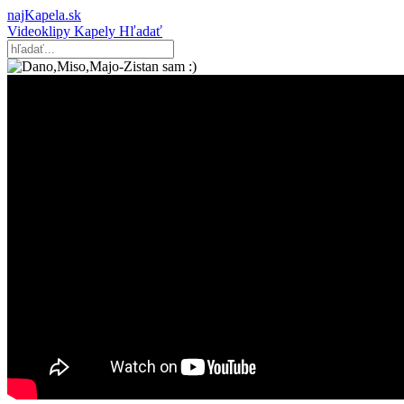
najKapela.sk
Videoklipy
Kapely
Hľadať