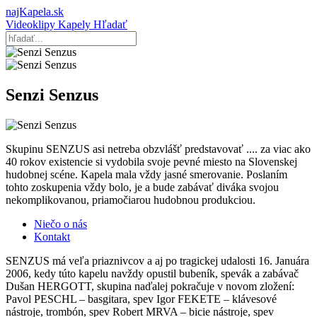
najKapela.sk
Videoklipy
Kapely
Hľadať
Senzi Senzus
Skupinu SENZUS asi netreba obzvlášť predstavovať .... za viac ako
40 rokov existencie si vydobila svoje pevné miesto na Slovenskej
hudobnej scéne. Kapela mala vždy jasné smerovanie. Poslaním
tohto zoskupenia vždy bolo, je a bude zabávať diváka svojou
nekomplikovanou, priamočiarou hudobnou produkciou.
Niečo o nás
Kontakt
SENZUS má veľa priaznivcov a aj po tragickej udalosti 16. Januára
2006, kedy túto kapelu navždy opustil bubeník, spevák a zabávač
Dušan HERGOTT, skupina naďalej pokračuje v novom zložení:
Pavol PESCHL – basgitara, spev Igor FEKETE – klávesové
nástroje, trombón, spev Robert MRVA – bicie nástroje, spev